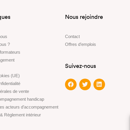
iques
Nous rejoindre
nous
Contact
ous ?
Offres d’emplois
 formateurs
gagement
Suivez-nous
ookies (UE)
fidentialité
érales de vente
compagnement handicap
des acteurs d’accompagnement
 & Règlement intérieur