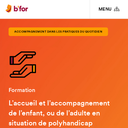
FORMATIONS
ACCOMPAGNEMENT DANS LES PRATIQUES DU QUOTIDIEN
MENU
L’ACCUEIL ET L’ACCOMPAGNEMENT DE L’ENFANT, OU DE L’ADULTE EN SITUATION DE
POLYHANDICAP
ACCOMPAGNEMENT DANS LES PRATIQUES DU QUOTIDIEN
Formation
L’accueil et l’accompagnement
de l’enfant, ou de l’adulte en
situation de polyhandicap