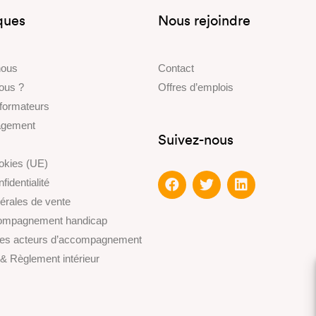
iques
Nous rejoindre
nous
Contact
ous ?
Offres d’emplois
 formateurs
gagement
Suivez-nous
ookies (UE)
fidentialité
érales de vente
compagnement handicap
des acteurs d’accompagnement
 & Règlement intérieur