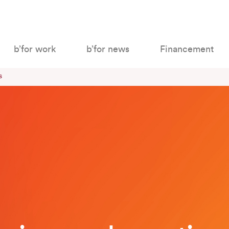
b’for work
b’for news
Financement
S