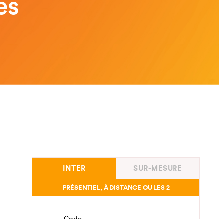
es
INTER
SUR-MESURE
PRÉSENTIEL, À DISTANCE OU LES 2
Code