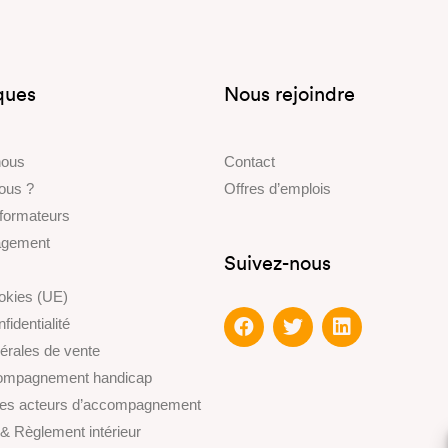
iques
Nous rejoindre
nous
Contact
ous ?
Offres d’emplois
 formateurs
gagement
Suivez-nous
ookies (UE)
fidentialité
érales de vente
compagnement handicap
des acteurs d’accompagnement
 & Règlement intérieur